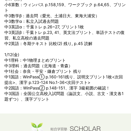
小6算数：ウィンパス p.158,159、ワークブック p.64,65、プリン
ト
中3数学β：過去問（愛光、土浦日大、東海大浦安）
中3数学α：私立入試過去問題
中3英語α：千葉トレ p.26~27, プリント1枚
中3英語β：千葉トレ p.23, 41、英文法プリント、単語テストの復
習、私立高校の過去問題
中2英語：冬期テキスト 比較(2) 残り, p.45 読解
1/12(金)
中1理科：中1物理まとめプリント
中3理科：過去問題（北海道・青森）
中1社会：奈良・平安・鎌倉プリント 残り
中1国語：WinPass① p.160-161残り、説明文プリント1枚<次回
提出>、漢字 p.123-124 No.1-36<次回テスト>
中2国語：WinPass② p.148-151、漢字 3級範囲の確認！
中3国語：全国公立高校入試問題（論説文、小説、古文・漢文各1
題ずつ）、漢字プリント