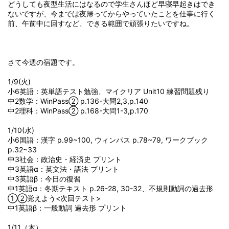
どうしても夜型生活にはなるので学生さんほど早寝早起きはでき
ないですが、今までは夜帰ってからやっていたことを仕事に行く
前、午前中に回すなど、できる範囲で頑張りたいですね。
さて今週の宿題です。
1/9(火)
小6英語：英単語テスト勉強、マイクリア Unit10 練習問題残り
中2数学：WinPass② p.136-大問2,3,p.140
中2理科：WinPass② p.168-大問1-3,p.170
1/10(水)
小6国語：漢字 p.99~100, ウィンパス p.78~79, ワークブック
p.32~33
中3社会：政治史・経済史 プリント
中3英語α：英文法・語法 プリント
中3英語β：今日の復習
中1英語α：冬期テキスト p.26-28, 30-32、不規則動詞の過去形
①②覚えよう<次回テスト>
中1英語β：一般動詞 過去形 プリント
1/11（木）